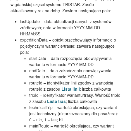
w gdańskiej części systemu TRISTAR. Zasób
aktualizowany raz na dobę. Zawiera następujące pola:
lastUpdate – data aktualizacji danych z systemów
źródłowych; data w formacie YYYY-MM-DD
HH:MM:SS
expeditionData – obiekt przechowujący informacje o
pojedynczym wariancie/trasie; zawiera następujące
pola:
startDate – data rozpoczęcia obowiązywania
wariantu w formacie YYYY-MM-DD
endDate – data zakończenia obowiązywania
wariantu w formacie YYYY-MM-DD
routeId – identyfikator linii zgodny z wartością
routeId z zasobu
Lista linii
; liczba całkowita
tripId – identyfikator wariantu/trasy. Wartość tripId
z zasobu
Lista tras
; liczba całkowita
technicalTrip – wartość określająca, czy wariant
jest techniczny (nieprzeznaczony dla pasażera):
0 – nie, 1 – tak; bit
mainRoute – wartość określająca, czy wariant