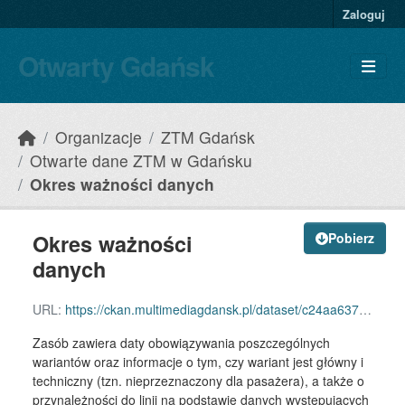
Skip to main content
Zaloguj
Otwarty Gdańsk
Organizacje
ZTM Gdańsk
Otwarte dane ZTM w Gdańsku
Okres ważności danych
Okres ważności
Pobierz
danych
URL:
https://ckan.multimediagdansk.pl/dataset/c24aa637-3619-4dc2-a171-a23eec8f2172/resource/f84afb16-a271-4dce-80a5-3ff20dfd4f97/download/expeditiondata.json
Zasób zawiera daty obowiązywania poszczególnych
wariantów oraz informacje o tym, czy wariant jest główny i
techniczny (tzn. nieprzeznaczony dla pasażera), a także o
przynależności do linii na podstawie danych występujących