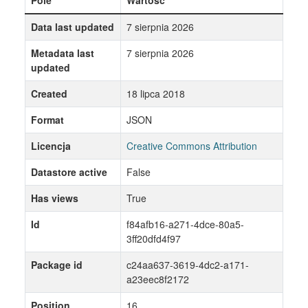
Pole
Wartość
Data last updated
7 sierpnia 2026
Metadata last
7 sierpnia 2026
updated
Created
18 lipca 2018
Format
JSON
Licencja
Creative Commons Attribution
Datastore active
False
Has views
True
Id
f84afb16-a271-4dce-80a5-
3ff20dfd4f97
Package id
c24aa637-3619-4dc2-a171-
a23eec8f2172
Position
16