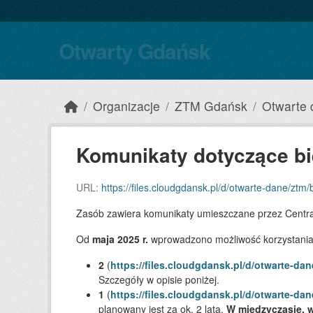
Skip to main content
Otwarty Gdańsk
Organizacje
ZTM Gdańsk
Otwarte
Komunikaty dotyczące bi
URL:
https://files.cloudgdansk.pl/d/otwarte-dane/ztm/
Zasób zawiera komunikaty umieszczane przez Central
Od
maja 2025 r.
wprowadzono możliwość korzystania z
2
(
https://files.cloudgdansk.pl/d/otwarte-da
Szczegóły w opisie poniżej.
1
(
https://files.cloudgdansk.pl/d/otwarte-da
planowany jest za ok. 2 lata.
W międzyczasie, w