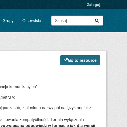
Zaloguj
Grupy
O serwisie
Go to resource
uacja komunikacyjna”.
ametru v:
jące zasób, zmieniono nazwy pól na język angielski.
zachowania kompatybilności. Termin wyłączenia
yć zwracana odpowiedź w formacie jak dla wersji