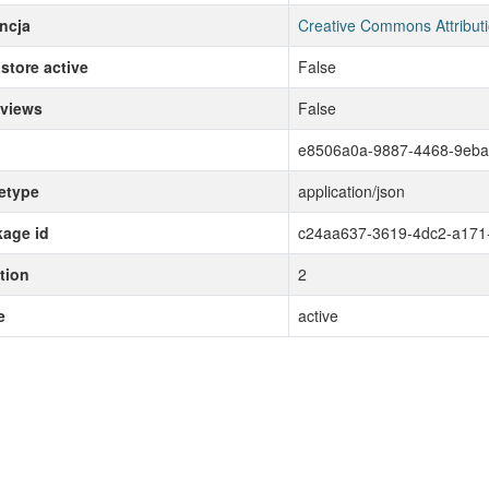
ncja
Creative Commons Attribut
store active
False
 views
False
e8506a0a-9887-4468-9eb
etype
application/json
age id
c24aa637-3619-4dc2-a171
tion
2
e
active