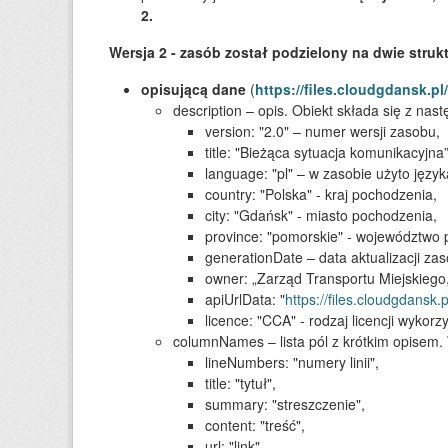
2.
Wersja 2 - zasób został podzielony na dwie struk
opisującą dane
(
https://files.cloudgdansk.p
description – opis. Obiekt składa się z nast
version: "2.0" – numer wersji zasobu,
title: "Bieżąca sytuacja komunikacyjna”
language: "pl" – w zasobie użyto język
country: "Polska" - kraj pochodzenia,
city: "Gdańsk" - miasto pochodzenia,
province: "pomorskie" - województwo 
generationDate – data aktualizacji z
owner: „Zarząd Transportu Miejskiego
apiUrlData: "
https://files.cloudgdansk
licence: "CCA" - rodzaj licencji wyko
columnNames – lista pól z krótkim opisem
lineNumbers: "numery linii",
title: "tytuł",
summary: "streszczenie",
content: "treść",
url: "link",