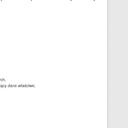
ych,
jący dane właściwe;