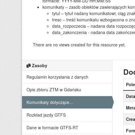
formacie: YYYY-MM-DD HH:MM:SS
komunikaty – zasób obiektów zawierających komu
tytul – tytuł nadany komunikatowi; ciąg zn
tresc – treść komunikatu wzbogacona o zn
data_rozpoczecia – nadana data rozpoczę
data_zakonczenia - nadana data zakończ
There are no views created for this resource yet.
Zasoby
Do
Regulamin korzystania z danych
Pole
Opis zbioru ZTM w Gdańsku
Data
Komunikaty dotyczące...
Meta
Rozkład jazdy GTFS
Crea
Dane w formacie GTFS-RT
For