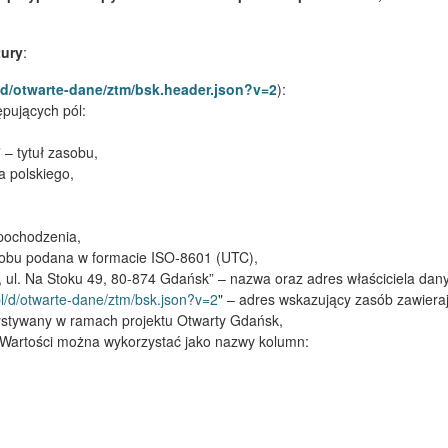
tury
:
l/d/otwarte-dane/ztm/bsk.header.json?v=2
):
ępujących pól:
 – tytuł zasobu,
a polskiego,
pochodzenia,
asobu podana w formacie ISO-8601 (UTC),
, ul. Na Stoku 49, 80-874 Gdańsk” – nazwa oraz adres właściciela dan
.pl/d/otwarte-dane/ztm/bsk.json?v=2
" – adres wskazujący zasób zawiera
rzystywany w ramach projektu Otwarty Gdańsk,
. Wartości można wykorzystać jako nazwy kolumn: