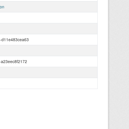
ion
a-d11e483cea63
-a23eec8f2172