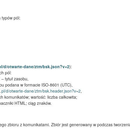
 typów pól:
.pl/d/otwarte-dane/ztm/bsk.json?v=2
):
ch pól:
 – tytuł zasobu,
sobu podana w formacie ISO-8601 (UTC),
sk.pl/d/otwarte-dane/ztm/bsk.header.json?v=2
,
ch komunikatów; wartość: liczba całkowita;
naczniki HTML; ciąg znaków.
o zbioru z komunikatami. Zbiór jest generowany w podczas tworzenia 