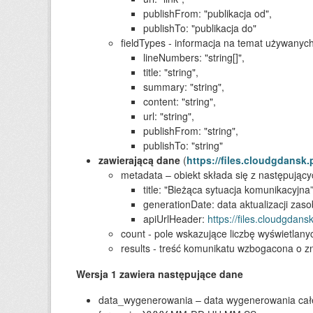
publishFrom: "publikacja od",
publishTo: "publikacja do"
fieldTypes - informacja na temat używanych
lineNumbers: "string[]",
title: "string",
summary: "string",
content: "string",
url: "string",
publishFrom: "string",
publishTo: "string"
zawierającą dane
(
https://files.cloudgdansk
metadata – obiekt składa się z następujący
title: "Bieżąca sytuacja komunikacyjna”
generationDate: data aktualizacji za
apiUrlHeader:
https://files.cloudgdan
count - pole wskazujące liczbę wyświetlany
results - treść komunikatu wzbogacona o z
Wersja 1 zawiera następujące dane
data_wygenerowania – data wygenerowania całeg