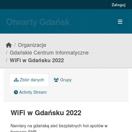
Skip to main content
Zaloguj
Otwarty Gdańsk
Organizacje
Gdańskie Centrum Informatyczne
WiFi w Gdańsku 2022
Zbiór danych
Grupy
Activity Stream
WiFi w Gdańsku 2022
Namiary na gdańską sieć bezpłatnych hot-spotów w
formacie SHP.