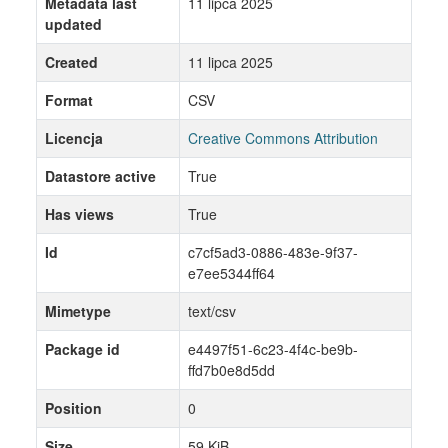
Metadata last
11 lipca 2025
updated
Created
11 lipca 2025
Format
CSV
Licencja
Creative Commons Attribution
Datastore active
True
Has views
True
Id
c7cf5ad3-0886-483e-9f37-
e7ee5344ff64
Mimetype
text/csv
Package id
e4497f51-6c23-4f4c-be9b-
ffd7b0e8d5dd
Position
0
Size
59 KiB