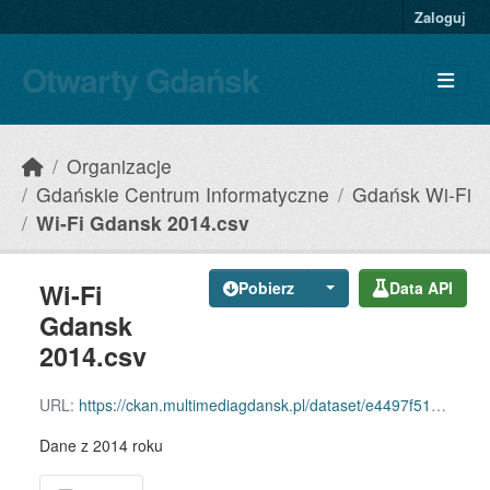
Skip to main content
Zaloguj
Otwarty Gdańsk
Organizacje
Gdańskie Centrum Informatyczne
Gdańsk Wi-Fi
Wi-Fi Gdansk 2014.csv
Wi-Fi
Pobierz
Data API
Gdansk
2014.csv
URL:
https://ckan.multimediagdansk.pl/dataset/e4497f51-6c23-4f4c-be9b-ffd7b0e8d5dd/resource/c7cf5ad3-0886-483e-9f37-e7ee5344ff64/download/wi-fi-gdansk-2014.csv
Dane z 2014 roku