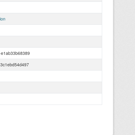
ion
5-e1ab33b68389
-3c1ebd54d497