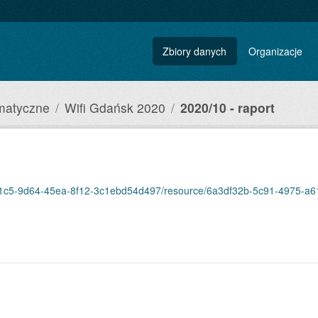
Zbiory danych
Organizacje
matyczne
Wifi Gdańsk 2020
2020/10 - raport
c5-9d64-45ea-8f12-3c1ebd54d497/resource/6a3df32b-5c91-4975-a615-e1ab33b