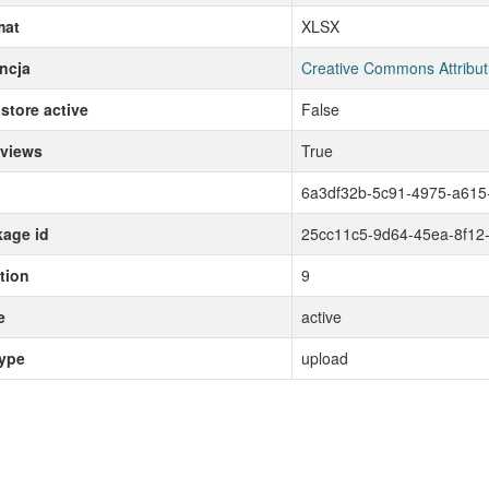
mat
XLSX
ncja
Creative Commons Attribut
store active
False
 views
True
6a3df32b-5c91-4975-a61
age id
25cc11c5-9d64-45ea-8f12
tion
9
e
active
type
upload