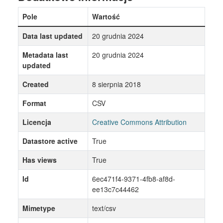
Pole
Wartość
Data last updated
20 grudnia 2024
Metadata last
20 grudnia 2024
updated
Created
8 sierpnia 2018
Format
CSV
Licencja
Creative Commons Attribution
Datastore active
True
Has views
True
Id
6ec471f4-9371-4fb8-af8d-
ee13c7c44462
Mimetype
text/csv