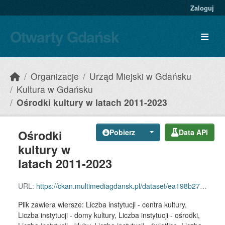
Skip to main content
Zaloguj
Otwarty Gdańsk
Organizacje
Urząd Miejski w Gdańsku
Kultura w Gdańsku
Ośrodki kultury w latach 2011-2023
Ośrodki
Pobierz
Data API
kultury w
latach 2011-2023
URL:
https://ckan.multimediagdansk.pl/dataset/ea198b27-aac9-4f07-90d5-9c29bf8b71b4/resource/6ec471f4-9371-4fb8-af8d-ee13c7c44462/download/osrodki-kultury.csv
Plik zawiera wiersze: Liczba instytucji - centra kultury,
Liczba instytucji - domy kultury, Liczba instytucji - ośrodki,