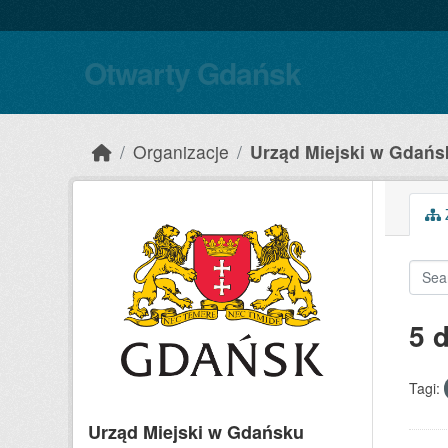
Skip to main content
Otwarty Gdańsk
Organizacje
Urząd Miejski w Gdańs
Z
5 
Tagi:
Urząd Miejski w Gdańsku