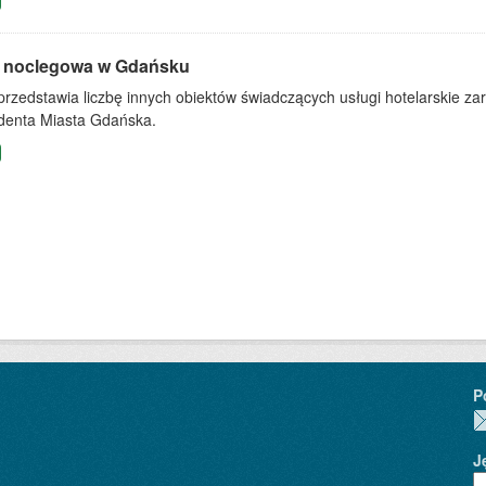
 noclegowa w Gdańsku
przedstawia liczbę innych obiektów świadczących usługi hotelarskie z
denta Miasta Gdańska.
P
J