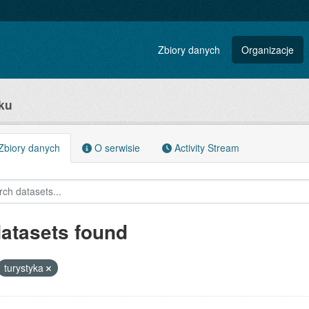
Zbiory danych
Organizacje
ku
biory danych
O serwisie
Activity Stream
datasets found
turystyka