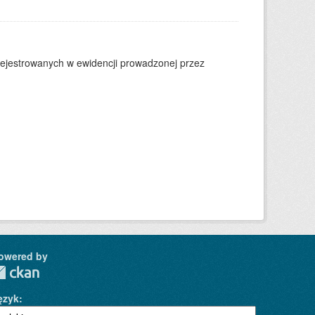
arejestrowanych w ewidencji prowadzonej przez
owered by
ęzyk