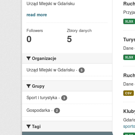
Ruch
Urząd Miejski w Gdańsku
Przyj
read more
XLSX
Followers
Zbiory danych
0
5
Tury
Dane 
XLSX
Organizacje
Urząd Miejski w Gdańsku
-
5
Ruch
Dane 
Grupy
CSV
Sport i turystyka
-
3
Gospodarka
-
Klub
2
Gdańsk
sport
Tagi