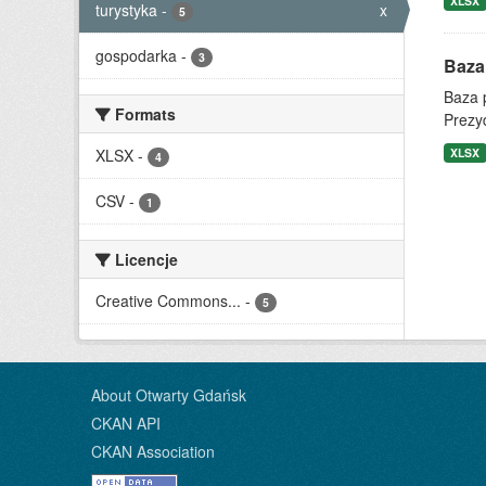
XLSX
turystyka
-
x
5
gospodarka
-
3
Baza
Baza 
Formats
Prezy
XLSX
-
XLSX
4
CSV
-
1
Licencje
Creative Commons...
-
5
About Otwarty Gdańsk
CKAN API
CKAN Association