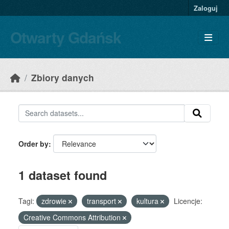
Skip to main content
Zaloguj
Otwarty Gdańsk
Zbiory danych
Order by
1 dataset found
Tagi:
zdrowie
transport
kultura
Licencje:
Creative Commons Attribution