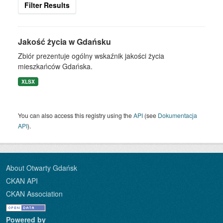
Filter Results
Jakość życia w Gdańsku
Zbiór prezentuje ogólny wskaźnik jakości życia
mieszkańców Gdańska.
XLSX
You can also access this registry using the
API
(see
Dokumentacja
API
).
About Otwarty Gdańsk
CKAN API
CKAN Association
Powered by