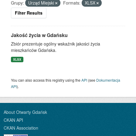
Grupy:
Urząd Miejski
Formats:
XLSX
Filter Results
Jakość życia w Gdańsku
Zbiór prezentuje ogólny wskaźnik jakości życia
mieszkańców Gdańska.
XLSX
You can also access this registry using the
API
(see
Dokumentacja
API
).
About Otwarty Gdańsk
CKAN API
CKAN Association