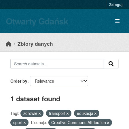
Skip to main content
Zaloguj
Otwarty Gdańsk
Zbiory danych
Order by
1 dataset found
Tagi:
zdrowie
transport
edukacja
sport
Licencje:
Creative Commons Attribution