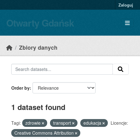
Skip to main content
Zaloguj
Otwarty Gdańsk
Zbiory danych
Order by
1 dataset found
Tagi:
zdrowie
transport
edukacja
Licencje:
Creative Commons Attribution