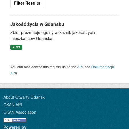
Filter Results
Jakość życia w Gdańsku
Zbiór prezentuje ogólny wskaźnik jakości życia
mieszkańców Gdańska.
XLSX
You can also access this registry using the
API
(see
Dokumentacja
API
).
About Otwarty Gdańsk
CKAN API
CKAN Association
Powered by