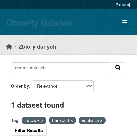
Skip to main content
Zaloguj
Otwarty Gdańsk
Zbiory danych
Order by
1 dataset found
Tagi:
zdrowie
transport
edukacja
Filter Results