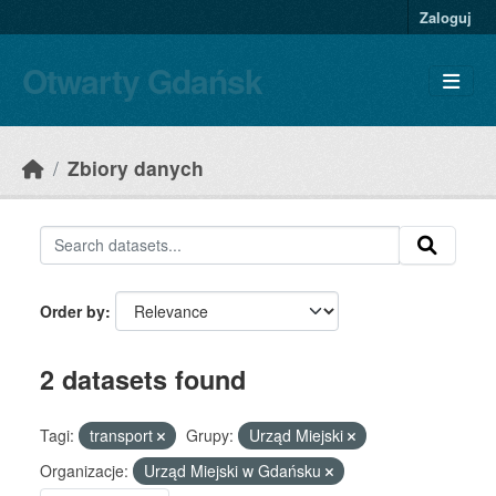
Skip to main content
Zaloguj
Otwarty Gdańsk
Zbiory danych
Order by
2 datasets found
Tagi:
transport
Grupy:
Urząd Miejski
Organizacje:
Urząd Miejski w Gdańsku