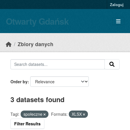
Skip to main content
Zaloguj
Otwarty Gdańsk
Zbiory danych
Order by
3 datasets found
Tagi:
społeczne
Formats:
XLSX
Filter Results