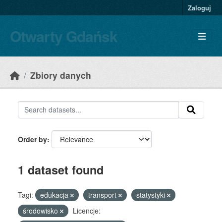
Skip to main content
Zaloguj
Otwarty Gdańsk
Zbiory danych
Order by
1 dataset found
Tagi:
edukacja
transport
statystyki
środowisko
Licencje: