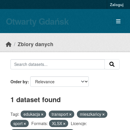
Skip to main content
Zaloguj
Otwarty Gdańsk
Zbiory danych
Order by
1 dataset found
Tagi:
edukacja
transport
mieszkańcy
sport
Formats:
XLSX
Licencje: