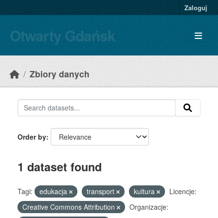
Skip to main content
Zaloguj
Otwarty Gdańsk
Zbiory danych
Order by
1 dataset found
Tagi:
edukacja
transport
kultura
Licencje:
Creative Commons Attribution
Organizacje: