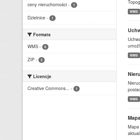
Topog
ceny nieruchomości
-
1
WMS
Dzielnice
-
1
Uchw
Formats
Uchwa
umożl
WMS
-
6
WMS
ZIP
-
2
Nier
Licencje
Nieru
Creative Commons...
-
1
posia
WMS
Mapa
Mapa 
aktua