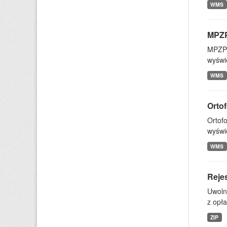
WMS
MPZ
MPZP 
wyświ
WMS
Orto
Ortof
wyświ
WMS
Reje
Uwoln
z opła
ZIP