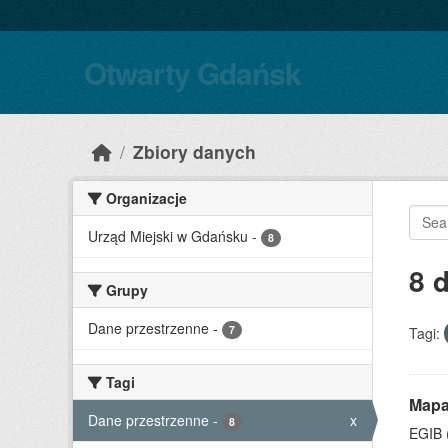
Skip to main content
Otwarty Gdańsk
Zbiory danych
Organizacje
Urząd Miejski w Gdańsku
-
8
8 
Grupy
Dane przestrzenne
-
7
Tagi:
Tagi
Mapa
Dane przestrzenne
-
x
8
EGIB 