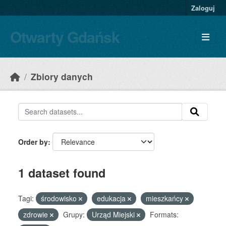
Skip to main content
Zaloguj
Otwarty Gdańsk
Zbiory danych
Order by
1 dataset found
Tagi:
środowisko
edukacja
mieszkańcy
zdrowie
Grupy:
Urząd Miejski
Formats: