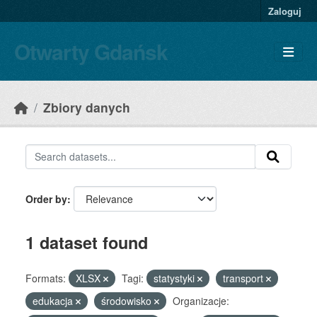
Skip to main content
Zaloguj
Otwarty Gdańsk
Zbiory danych
Order by
1 dataset found
Formats:
XLSX
Tagi:
statystyki
transport
edukacja
środowisko
Organizacje: