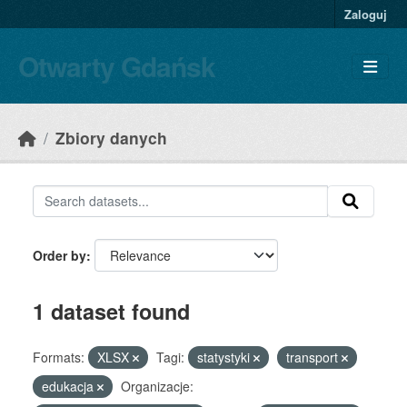
Skip to main content
Zaloguj
Otwarty Gdańsk
Zbiory danych
Order by
1 dataset found
Formats:
XLSX
Tagi:
statystyki
transport
edukacja
Organizacje: