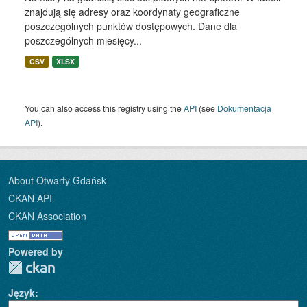
znajdują się adresy oraz koordynaty geograficzne
poszczególnych punktów dostępowych. Dane dla
poszczególnych miesięcy...
CSV
XLSX
You can also access this registry using the
API
(see
Dokumentacja
API
).
About Otwarty Gdańsk
CKAN API
CKAN Association
Powered by
Język