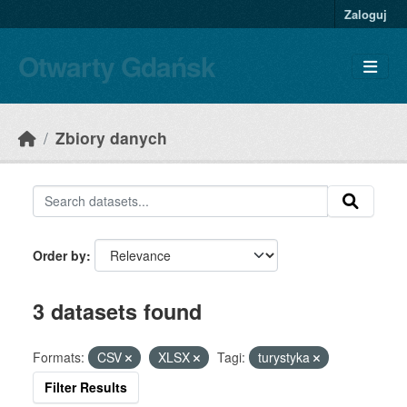
Skip to main content
Zaloguj
Otwarty Gdańsk
Zbiory danych
Order by
3 datasets found
Formats:
CSV
XLSX
Tagi:
turystyka
Filter Results