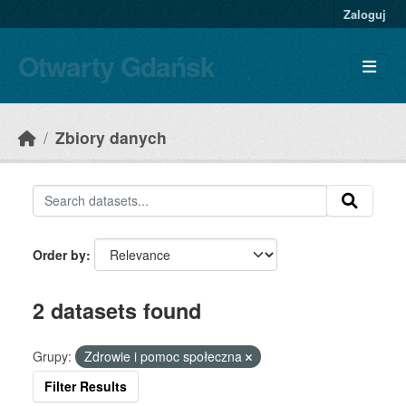
Skip to main content
Zaloguj
Otwarty Gdańsk
Zbiory danych
Order by
2 datasets found
Grupy:
Zdrowie i pomoc społeczna
Filter Results