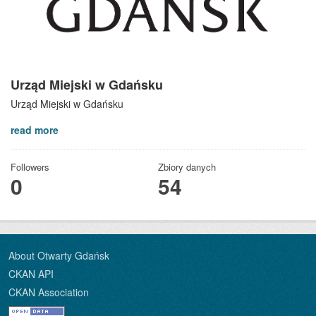
Urząd Miejski w Gdańsku
Urząd Miejski w Gdańsku
read more
Followers
Zbiory danych
0
54
About Otwarty Gdańsk
CKAN API
CKAN Association