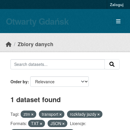
Skip to main content
Zaloguj
Otwarty Gdańsk
Zbiory danych
Order by
1 dataset found
Tagi:
ztm
transport
rozkłady jazdy
Formats:
TXT
JSON
Licencje: