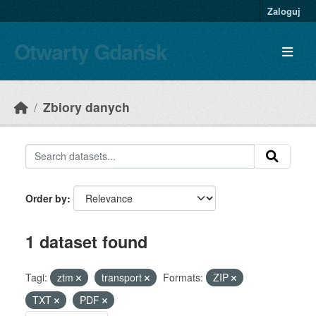
Skip to main content
Zaloguj
Otwarty Gdańsk
Zbiory danych
Order by
1 dataset found
Tagi:
ztm
transport
Formats:
ZIP
TXT
PDF