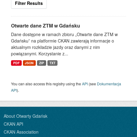
Filter Results
Otwarte dane ZTM w Gdańsku
Dane dostępne w ramach zbioru „Otwarte dane ZTM w
Gdańsku” na platformie CKAN zawierają informacje o
aktualnym rozkładzie jazdy oraz danymi z nim
powiązanymi. Korzystanie z...
PDF
JSON
ZIP
TXT
You can also access this registry using the
API
(see
Dokumentacja
API
).
About Otwarty Gdańsk
CKAN API
CKAN Association