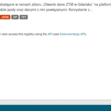
dostępne w ramach zbioru „Otwarte dane ZTM w Gdańsku” na platform
dzie jazdy oraz danymi z nim powiązanymi. Korzystanie z...
JSON
ZIP
TXT
 also access this registry using the
API
(see
Dokumentacja API
).