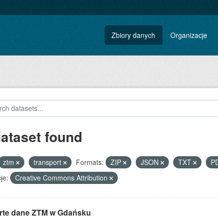
Zbiory danych
Organizacje
dataset found
ztm
transport
Formats:
ZIP
JSON
TXT
P
je:
Creative Commons Attribution
rte dane ZTM w Gdańsku