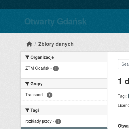
Skip to main content
Otwarty Gdańsk
Zbiory danych
Organizacje
ZTM Gdańsk
-
1
1 
Grupy
Transport
-
1
Tagi:
Licenc
Tagi
rozkłady jazdy
-
1
Otwa