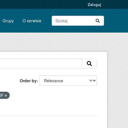
Zaloguj
Grupy
O serwisie
Order by
DF