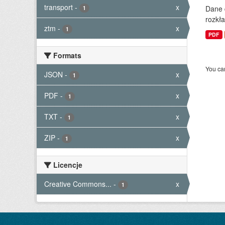
transport
-
x
Dane 
1
rozkła
ztm
-
x
1
PDF
Formats
You can
JSON
-
x
1
PDF
-
x
1
TXT
-
x
1
ZIP
-
x
1
Licencje
Creative Commons...
-
x
1