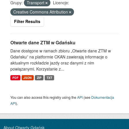
Grupy:
Transport
Licencje:
Creative Commons Attribution
Filter Results
Otwarte dane ZTM w Gdańsku
Dane dostępne w ramach zbioru „Otwarte dane ZTM w
Gdańsku” na platformie CKAN zawierają informacje o
aktualnym rozkładzie jazdy oraz danymi z nim
powiązanymi. Korzystanie z...
PDF
JSON
ZIP
TXT
You can also access this registry using the
API
(see
Dokumentacja
API
).
About Otwarty Gdańsk