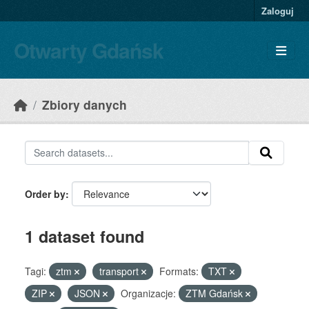
Skip to main content
Zaloguj
Otwarty Gdańsk
Zbiory danych
Order by
1 dataset found
Tagi:
ztm
transport
Formats:
TXT
ZIP
JSON
Organizacje:
ZTM Gdańsk