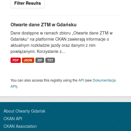
Filter Results
Otwarte dane ZTM w Gdańsku
Dane dostępne w ramach zbioru „Otwarte dane ZTM w
Gdańsku” na platformie CKAN zawierają informacje o
aktualnym rozkładzie jazdy oraz danymi z nim
powiązanymi. Korzystanie z...
PDF
JSON
ZIP
TXT
You can also access this registry using the
API
(see
Dokumentacja
API
).
About Otwarty Gdańsk
CKAN API
CKAN Association