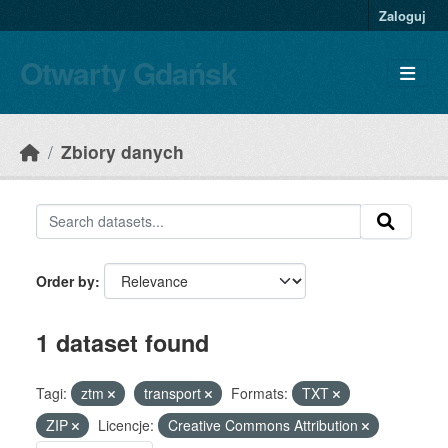
Skip to main content
Zaloguj
Otwarty Gdańsk
Zbiory danych
Order by
1 dataset found
Tagi:
ztm
transport
Formats:
TXT
ZIP
Licencje:
Creative Commons Attribution