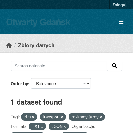
Skip to main content
Zaloguj
Otwarty Gdańsk
Zbiory danych
Order by
1 dataset found
Tagi:
ztm
transport
rozkłady jazdy
Formats:
TXT
JSON
Organizacje: