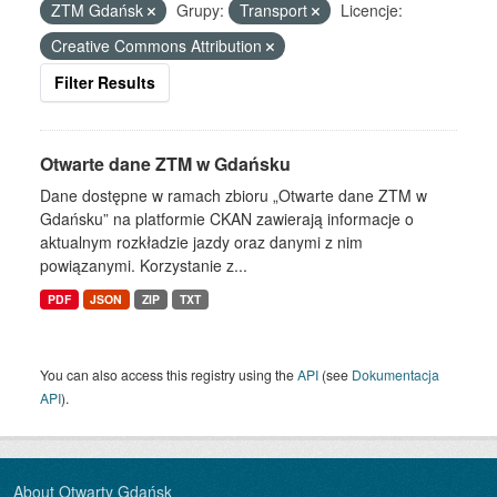
ZTM Gdańsk
Grupy:
Transport
Licencje:
Creative Commons Attribution
Filter Results
Otwarte dane ZTM w Gdańsku
Dane dostępne w ramach zbioru „Otwarte dane ZTM w
Gdańsku” na platformie CKAN zawierają informacje o
aktualnym rozkładzie jazdy oraz danymi z nim
powiązanymi. Korzystanie z...
PDF
JSON
ZIP
TXT
You can also access this registry using the
API
(see
Dokumentacja
API
).
About Otwarty Gdańsk