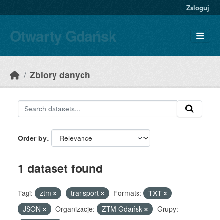
Skip to main content
Zaloguj
Otwarty Gdańsk
Zbiory danych
Order by
1 dataset found
Tagi:
ztm
transport
Formats:
TXT
JSON
Organizacje:
ZTM Gdańsk
Grupy: