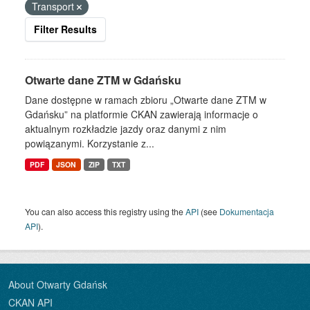
Transport
Filter Results
Otwarte dane ZTM w Gdańsku
Dane dostępne w ramach zbioru „Otwarte dane ZTM w
Gdańsku” na platformie CKAN zawierają informacje o
aktualnym rozkładzie jazdy oraz danymi z nim
powiązanymi. Korzystanie z...
PDF
JSON
ZIP
TXT
You can also access this registry using the
API
(see
Dokumentacja
API
).
About Otwarty Gdańsk
CKAN API