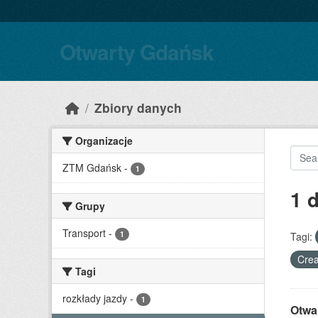
Skip to main content
Otwarty Gdańsk
Zbiory danych
Organizacje
ZTM Gdańsk
-
1
1 
Grupy
Transport
-
1
Tagi:
Crea
Tagi
rozkłady jazdy
-
1
Otwa