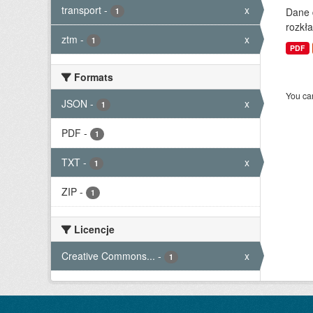
transport
-
x
Dane 
1
rozkła
ztm
-
x
1
PDF
Formats
You can
JSON
-
x
1
PDF
-
1
TXT
-
x
1
ZIP
-
1
Licencje
Creative Commons...
-
x
1