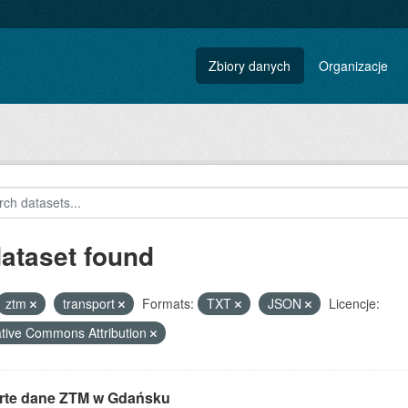
Zbiory danych
Organizacje
dataset found
ztm
transport
Formats:
TXT
JSON
Licencje:
tive Commons Attribution
rte dane ZTM w Gdańsku