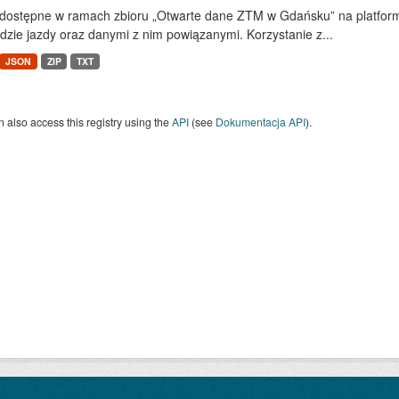
dostępne w ramach zbioru „Otwarte dane ZTM w Gdańsku” na platform
dzie jazdy oraz danymi z nim powiązanymi. Korzystanie z...
JSON
ZIP
TXT
 also access this registry using the
API
(see
Dokumentacja API
).