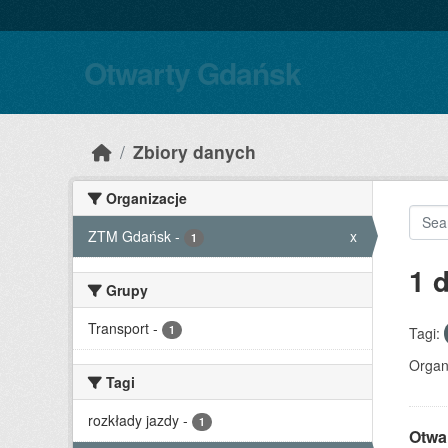
Skip to main content
Otwarty Gdańsk
Zbiory danych
Organizacje
ZTM Gdańsk
-
x
1
1 
Grupy
Transport
-
1
Tagi:
Organ
Tagi
rozkłady jazdy
-
1
Otwa