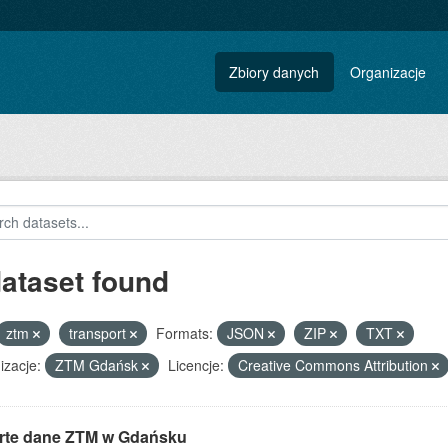
Zbiory danych
Organizacje
dataset found
ztm
transport
Formats:
JSON
ZIP
TXT
izacje:
ZTM Gdańsk
Licencje:
Creative Commons Attribution
rte dane ZTM w Gdańsku