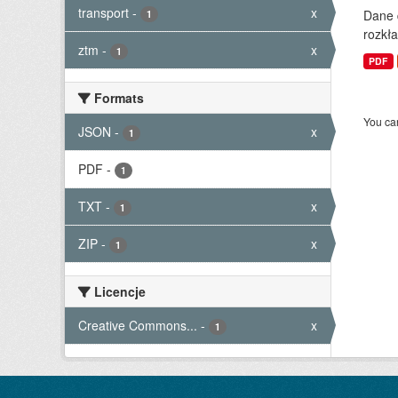
transport
-
x
Dane 
1
rozkła
ztm
-
x
1
PDF
Formats
You can
JSON
-
x
1
PDF
-
1
TXT
-
x
1
ZIP
-
x
1
Licencje
Creative Commons...
-
x
1