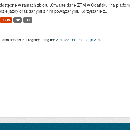
dostępne w ramach zbioru „Otwarte dane ZTM w Gdańsku” na platform
dzie jazdy oraz danymi z nim powiązanymi. Korzystanie z...
JSON
ZIP
TXT
 also access this registry using the
API
(see
Dokumentacja API
).