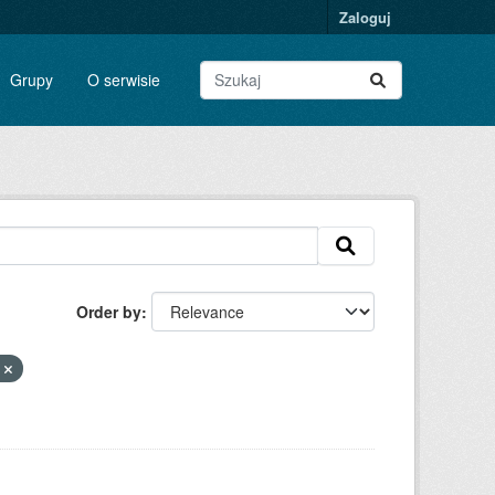
Zaloguj
Grupy
O serwisie
Order by
F