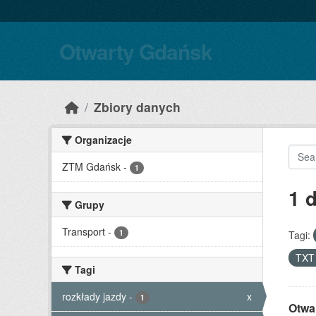
Skip to main content
Otwarty Gdańsk
Zbiory danych
Organizacje
ZTM Gdańsk
-
1
1 
Grupy
Transport
-
1
Tagi:
TX
Tagi
rozkłady jazdy
-
x
1
Otwa