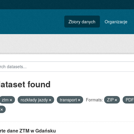
Zbiory danych
Organizacje
dataset found
ztm
rozkłady jazdy
transport
Formats:
ZIP
PD
T
rte dane ZTM w Gdańsku