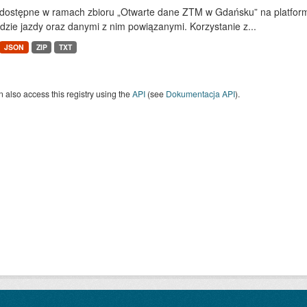
dostępne w ramach zbioru „Otwarte dane ZTM w Gdańsku” na platform
dzie jazdy oraz danymi z nim powiązanymi. Korzystanie z...
JSON
ZIP
TXT
 also access this registry using the
API
(see
Dokumentacja API
).