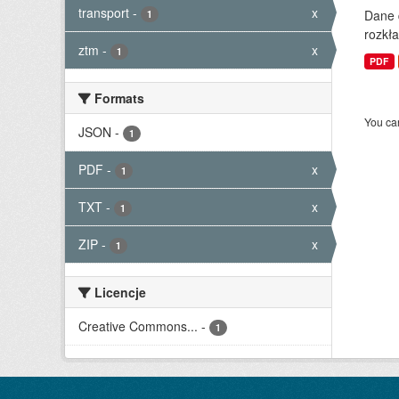
transport
-
x
Dane 
1
rozkła
ztm
-
x
1
PDF
Formats
You can
JSON
-
1
PDF
-
x
1
TXT
-
x
1
ZIP
-
x
1
Licencje
Creative Commons...
-
1