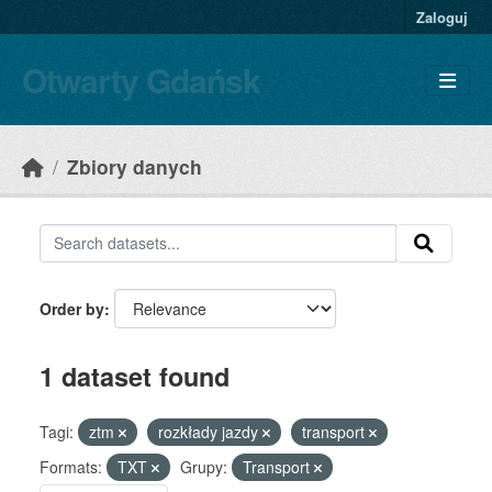
Skip to main content
Zaloguj
Otwarty Gdańsk
Zbiory danych
Order by
1 dataset found
Tagi:
ztm
rozkłady jazdy
transport
Formats:
TXT
Grupy:
Transport