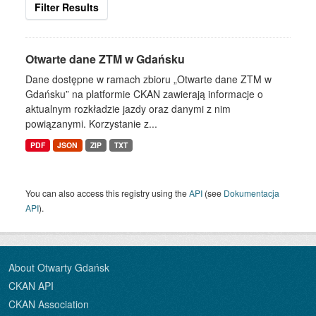
Filter Results
Otwarte dane ZTM w Gdańsku
Dane dostępne w ramach zbioru „Otwarte dane ZTM w
Gdańsku” na platformie CKAN zawierają informacje o
aktualnym rozkładzie jazdy oraz danymi z nim
powiązanymi. Korzystanie z...
PDF
JSON
ZIP
TXT
You can also access this registry using the
API
(see
Dokumentacja
API
).
About Otwarty Gdańsk
CKAN API
CKAN Association