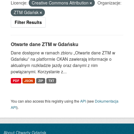
Licencje:
Creative Commons Attribution
Organizacje:
ZTM Gdańsk
Filter Results
Otwarte dane ZTM w Gdańsku
Dane dostępne w ramach zbioru „Otwarte dane ZTM w
Gdańsku” na platformie CKAN zawierają informacje o
aktualnym rozkładzie jazdy oraz danymi z nim
powiązanymi. Korzystanie z...
PDF
JSON
ZIP
TXT
You can also access this registry using the
API
(see
Dokumentacja
API
).
About Otwarty Gdańsk