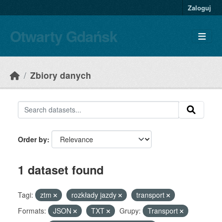
Skip to main content
Zaloguj
Otwarty Gdańsk
Zbiory danych
Order by
1 dataset found
Tagi:
ztm
rozkłady jazdy
transport
Formats:
JSON
TXT
Grupy:
Transport