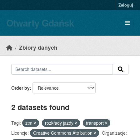
Skip to main content
Zaloguj
Otwarty Gdańsk
Zbiory danych
Order by
2 datasets found
Tagi:
ztm
rozkłady jazdy
transport
Licencje:
Creative Commons Attribution
Organizacje: