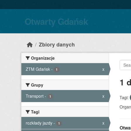
Skip to main content
Otwarty Gdańsk
Zbiory danych
Organizacje
ZTM Gdańsk
-
x
1
1 
Grupy
Transport
-
x
1
Tagi:
Organ
Tagi
rozkłady jazdy
-
x
1
Otwa