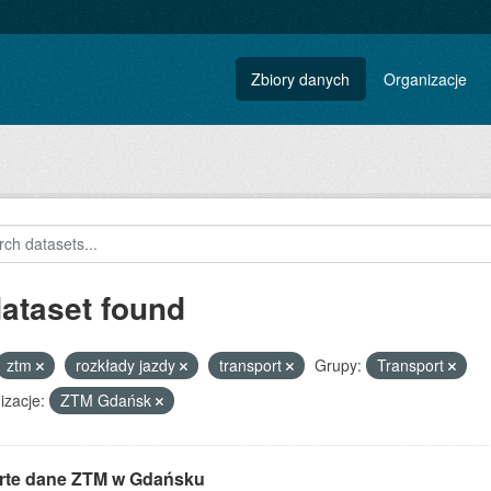
Zbiory danych
Organizacje
dataset found
ztm
rozkłady jazdy
transport
Grupy:
Transport
izacje:
ZTM Gdańsk
rte dane ZTM w Gdańsku