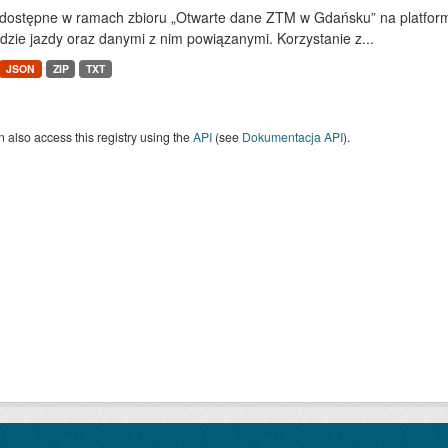
dostępne w ramach zbioru „Otwarte dane ZTM w Gdańsku” na platform
dzie jazdy oraz danymi z nim powiązanymi. Korzystanie z...
JSON
ZIP
TXT
 also access this registry using the
API
(see
Dokumentacja API
).