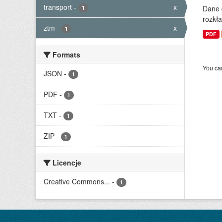
transport
-
x
Dane 
1
rozkła
ztm
-
x
1
PDF
Formats
You can
JSON
-
1
PDF
-
1
TXT
-
1
ZIP
-
1
Licencje
Creative Commons...
-
1