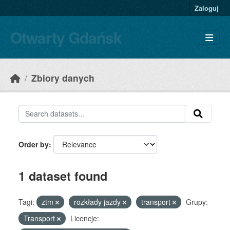
Skip to main content
Zaloguj
Otwarty Gdańsk
Zbiory danych
Order by
1 dataset found
Tagi:
ztm
rozkłady jazdy
transport
Grupy:
Transport
Licencje: