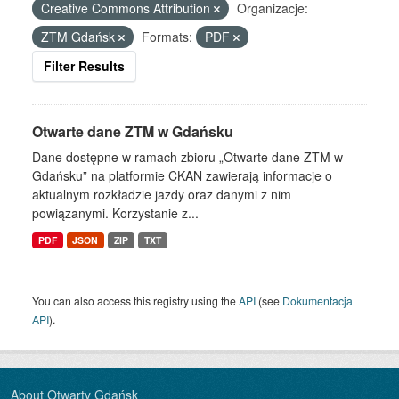
Creative Commons Attribution
Organizacje:
ZTM Gdańsk
Formats:
PDF
Filter Results
Otwarte dane ZTM w Gdańsku
Dane dostępne w ramach zbioru „Otwarte dane ZTM w
Gdańsku” na platformie CKAN zawierają informacje o
aktualnym rozkładzie jazdy oraz danymi z nim
powiązanymi. Korzystanie z...
PDF
JSON
ZIP
TXT
You can also access this registry using the
API
(see
Dokumentacja
API
).
About Otwarty Gdańsk