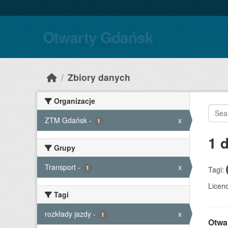
Skip to main content
Otwarty Gdańsk
Zbiory danych
Organizacje
ZTM Gdańsk
-
x
1
1 
Grupy
Transport
-
x
1
Tagi:
Licenc
Tagi
rozkłady jazdy
-
x
1
Otwa