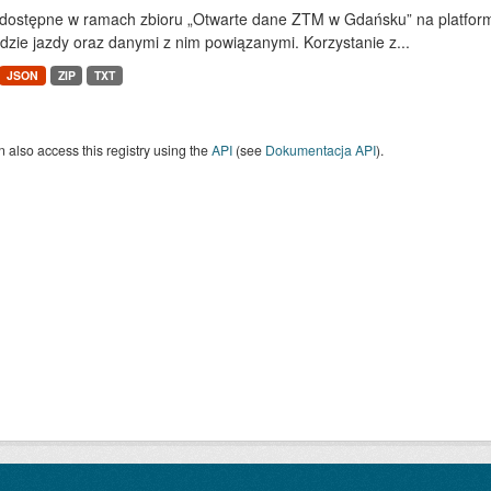
dostępne w ramach zbioru „Otwarte dane ZTM w Gdańsku” na platform
dzie jazdy oraz danymi z nim powiązanymi. Korzystanie z...
JSON
ZIP
TXT
 also access this registry using the
API
(see
Dokumentacja API
).