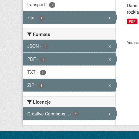
transport
-
Dane 
1
rozkła
ztm
-
x
1
PDF
Formats
You can
JSON
-
x
1
PDF
-
x
1
TXT
-
1
ZIP
-
x
1
Licencje
Creative Commons...
-
x
1