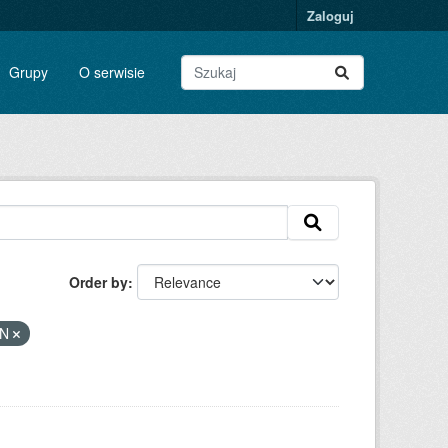
Zaloguj
Grupy
O serwisie
Order by
ON