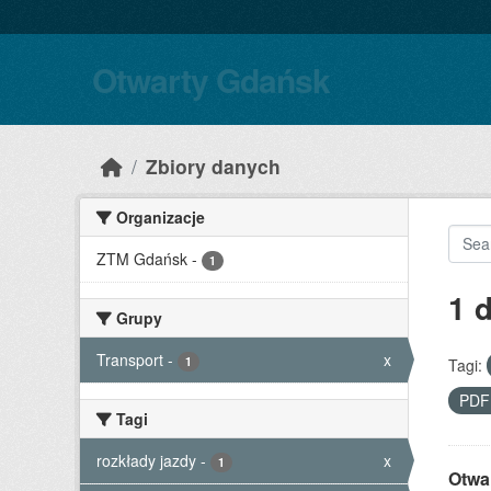
Skip to main content
Otwarty Gdańsk
Zbiory danych
Organizacje
ZTM Gdańsk
-
1
1 
Grupy
Transport
-
x
1
Tagi:
PD
Tagi
rozkłady jazdy
-
x
1
Otwa