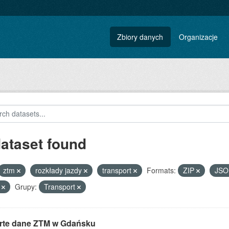
Zbiory danych
Organizacje
dataset found
ztm
rozkłady jazdy
transport
Formats:
ZIP
JS
F
Grupy:
Transport
rte dane ZTM w Gdańsku