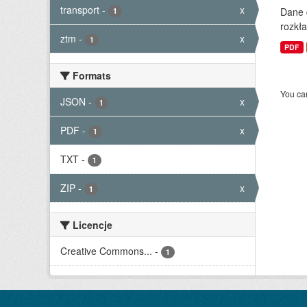
transport
-
x
Dane 
1
rozkła
ztm
-
x
1
PDF
Formats
You can
JSON
-
x
1
PDF
-
x
1
TXT
-
1
ZIP
-
x
1
Licencje
Creative Commons...
-
1