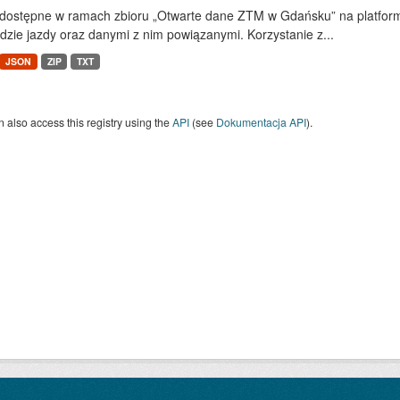
dostępne w ramach zbioru „Otwarte dane ZTM w Gdańsku” na platform
dzie jazdy oraz danymi z nim powiązanymi. Korzystanie z...
JSON
ZIP
TXT
 also access this registry using the
API
(see
Dokumentacja API
).