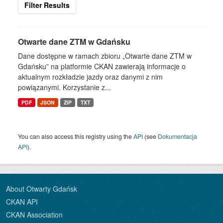
Filter Results
Otwarte dane ZTM w Gdańsku
Dane dostępne w ramach zbioru „Otwarte dane ZTM w
Gdańsku” na platformie CKAN zawierają informacje o
aktualnym rozkładzie jazdy oraz danymi z nim
powiązanymi. Korzystanie z...
PDF
JSON
ZIP
TXT
You can also access this registry using the
API
(see
Dokumentacja
API
).
About Otwarty Gdańsk
CKAN API
CKAN Association