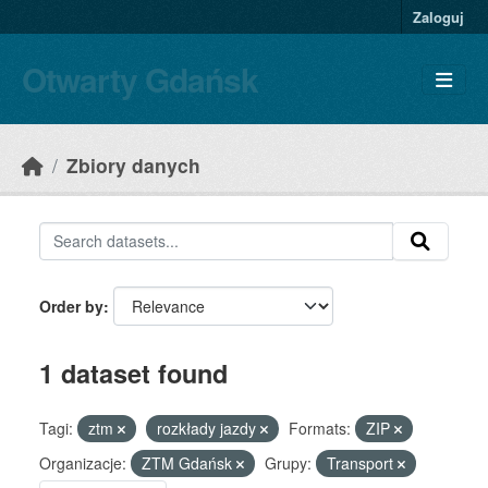
Skip to main content
Zaloguj
Otwarty Gdańsk
Zbiory danych
Order by
1 dataset found
Tagi:
ztm
rozkłady jazdy
Formats:
ZIP
Organizacje:
ZTM Gdańsk
Grupy:
Transport