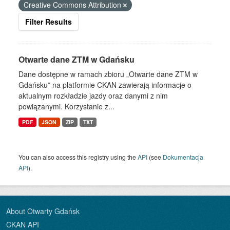
Creative Commons Attribution
Filter Results
Otwarte dane ZTM w Gdańsku
Dane dostępne w ramach zbioru „Otwarte dane ZTM w
Gdańsku” na platformie CKAN zawierają informacje o
aktualnym rozkładzie jazdy oraz danymi z nim
powiązanymi. Korzystanie z...
PDF
JSON
ZIP
TXT
You can also access this registry using the
API
(see
Dokumentacja
API
).
About Otwarty Gdańsk
CKAN API