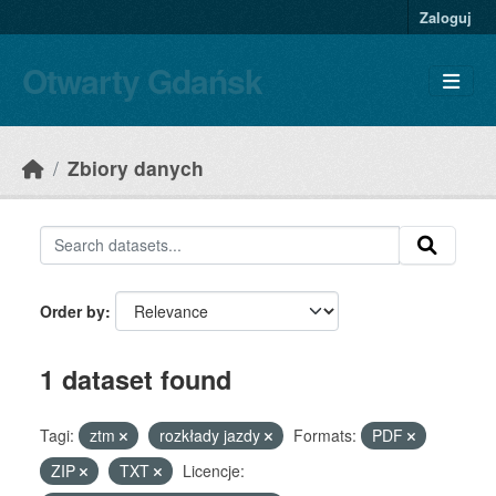
Skip to main content
Zaloguj
Otwarty Gdańsk
Zbiory danych
Order by
1 dataset found
Tagi:
ztm
rozkłady jazdy
Formats:
PDF
ZIP
TXT
Licencje: