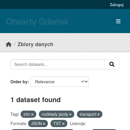
Skip to main content
Zaloguj
Otwarty Gdańsk
Zbiory danych
Order by
1 dataset found
Tagi:
ztm
rozkłady jazdy
transport
Formats:
JSON
TXT
Licencje: