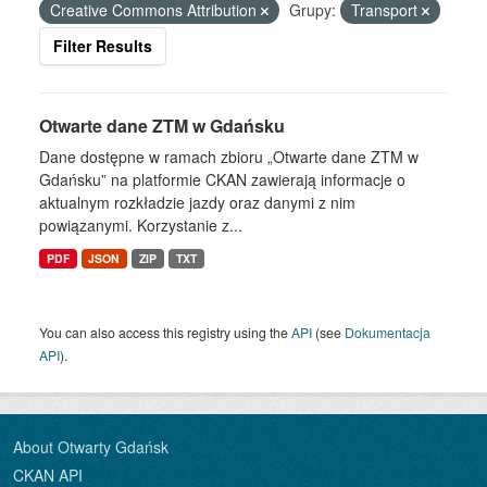
Creative Commons Attribution
Grupy:
Transport
Filter Results
Otwarte dane ZTM w Gdańsku
Dane dostępne w ramach zbioru „Otwarte dane ZTM w
Gdańsku” na platformie CKAN zawierają informacje o
aktualnym rozkładzie jazdy oraz danymi z nim
powiązanymi. Korzystanie z...
PDF
JSON
ZIP
TXT
You can also access this registry using the
API
(see
Dokumentacja
API
).
About Otwarty Gdańsk
CKAN API