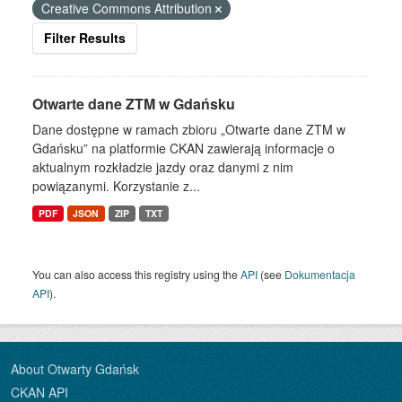
Creative Commons Attribution
Filter Results
Otwarte dane ZTM w Gdańsku
Dane dostępne w ramach zbioru „Otwarte dane ZTM w
Gdańsku” na platformie CKAN zawierają informacje o
aktualnym rozkładzie jazdy oraz danymi z nim
powiązanymi. Korzystanie z...
PDF
JSON
ZIP
TXT
You can also access this registry using the
API
(see
Dokumentacja
API
).
About Otwarty Gdańsk
CKAN API