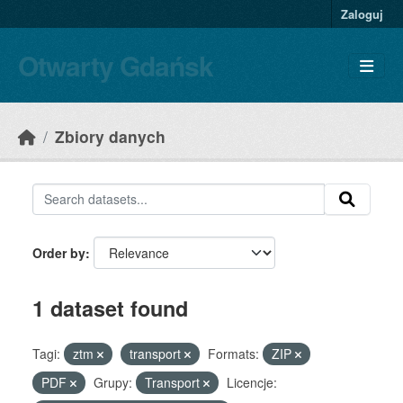
Skip to main content
Zaloguj
Otwarty Gdańsk
Zbiory danych
Order by
1 dataset found
Tagi:
ztm
transport
Formats:
ZIP
PDF
Grupy:
Transport
Licencje: