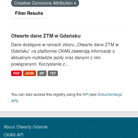
Creative Commons Attribution
Filter Results
Otwarte dane ZTM w Gdańsku
Dane dostępne w ramach zbioru „Otwarte dane ZTM w
Gdańsku” na platformie CKAN zawierają informacje o
aktualnym rozkładzie jazdy oraz danymi z nim
powiązanymi. Korzystanie z...
PDF
JSON
ZIP
TXT
You can also access this registry using the
API
(see
Dokumentacja
API
).
About Otwarty Gdańsk
CKAN API