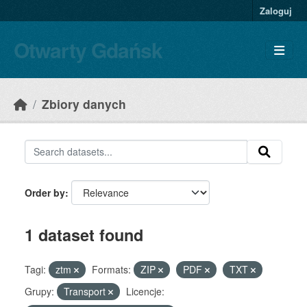
Skip to main content
Zaloguj
Otwarty Gdańsk
Zbiory danych
Order by
1 dataset found
Tagi:
ztm
Formats:
ZIP
PDF
TXT
Grupy:
Transport
Licencje: