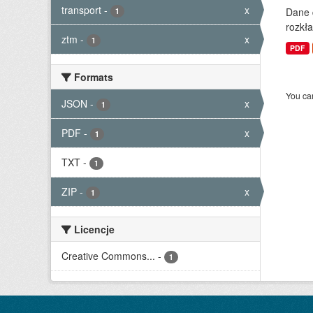
transport
-
x
Dane 
1
rozkła
ztm
-
x
1
PDF
Formats
You can
JSON
-
x
1
PDF
-
x
1
TXT
-
1
ZIP
-
x
1
Licencje
Creative Commons...
-
1