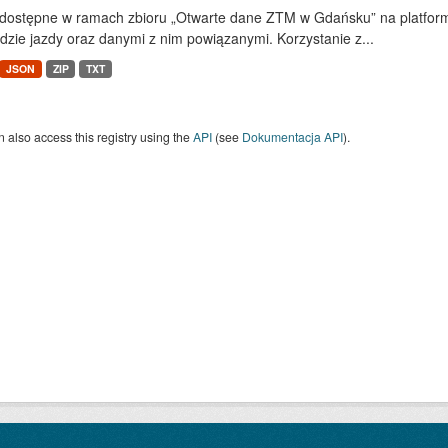
dostępne w ramach zbioru „Otwarte dane ZTM w Gdańsku” na platform
dzie jazdy oraz danymi z nim powiązanymi. Korzystanie z...
JSON
ZIP
TXT
 also access this registry using the
API
(see
Dokumentacja API
).