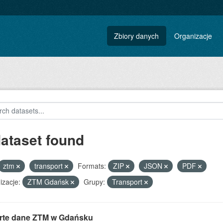
Zbiory danych
Organizacje
dataset found
ztm
transport
Formats:
ZIP
JSON
PDF
izacje:
ZTM Gdańsk
Grupy:
Transport
rte dane ZTM w Gdańsku