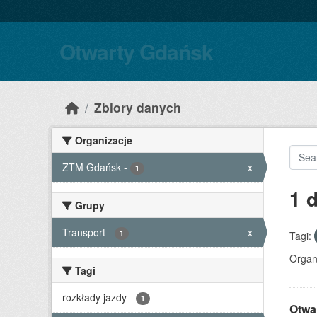
Skip to main content
Otwarty Gdańsk
Zbiory danych
Organizacje
ZTM Gdańsk
-
x
1
1 
Grupy
Transport
-
x
1
Tagi:
Organ
Tagi
rozkłady jazdy
-
1
Otwa