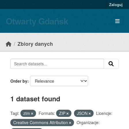
Skip to main content
Zaloguj
Otwarty Gdańsk
Zbiory danych
Order by
1 dataset found
Tagi:
ztm
Formats:
ZIP
JSON
Licencje:
Creative Commons Attribution
Organizacje: