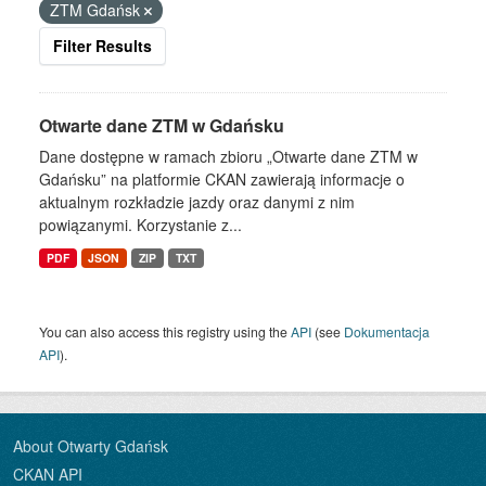
ZTM Gdańsk
Filter Results
Otwarte dane ZTM w Gdańsku
Dane dostępne w ramach zbioru „Otwarte dane ZTM w
Gdańsku” na platformie CKAN zawierają informacje o
aktualnym rozkładzie jazdy oraz danymi z nim
powiązanymi. Korzystanie z...
PDF
JSON
ZIP
TXT
You can also access this registry using the
API
(see
Dokumentacja
API
).
About Otwarty Gdańsk
CKAN API