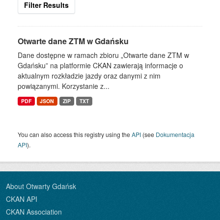
Filter Results
Otwarte dane ZTM w Gdańsku
Dane dostępne w ramach zbioru „Otwarte dane ZTM w
Gdańsku” na platformie CKAN zawierają informacje o
aktualnym rozkładzie jazdy oraz danymi z nim
powiązanymi. Korzystanie z...
PDF
JSON
ZIP
TXT
You can also access this registry using the
API
(see
Dokumentacja
API
).
About Otwarty Gdańsk
CKAN API
CKAN Association