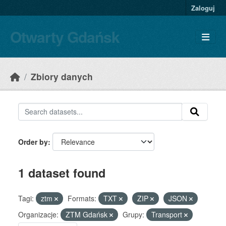
Skip to main content
Zaloguj
Otwarty Gdańsk
Zbiory danych
Order by
1 dataset found
Tagi:
ztm
Formats:
TXT
ZIP
JSON
Organizacje:
ZTM Gdańsk
Grupy:
Transport