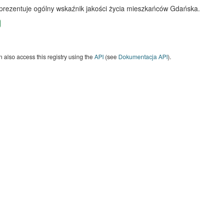
 prezentuje ogólny wskaźnik jakości życia mieszkańców Gdańska.
 also access this registry using the
API
(see
Dokumentacja API
).