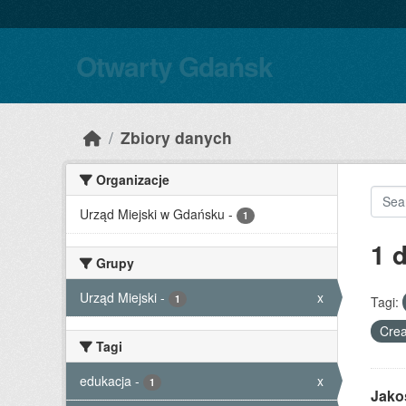
Skip to main content
Otwarty Gdańsk
Zbiory danych
Organizacje
Urząd Miejski w Gdańsku
-
1
1 
Grupy
Urząd Miejski
-
x
1
Tagi:
Crea
Tagi
edukacja
-
x
1
Jako