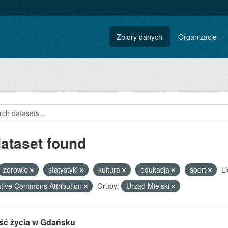
Zbiory danych
Organizacje
dataset found
zdrowie
statystyki
kultura
edukacja
sport
Li
tive Commons Attribution
Grupy:
Urząd Miejski
ść życia w Gdańsku