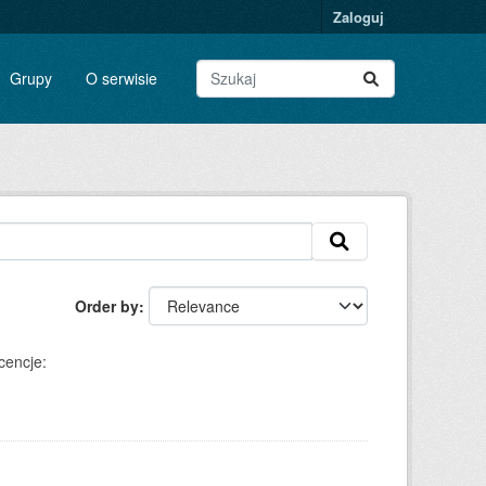
Zaloguj
Grupy
O serwisie
Order by
cencje: