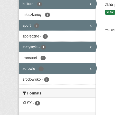
kultura
-
x
Zbiór
1
XLSX
mieszkańcy
-
1
sport
-
x
1
You can
społeczne
-
1
statystyki
-
x
1
transport
-
1
zdrowie
-
x
1
środowisko
-
1
Formats
XLSX
-
1