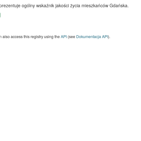
 prezentuje ogólny wskaźnik jakości życia mieszkańców Gdańska.
 also access this registry using the
API
(see
Dokumentacja API
).