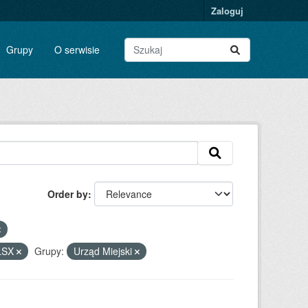
Zaloguj
Grupy
O serwisie
Order by
LSX
Grupy:
Urząd Miejski