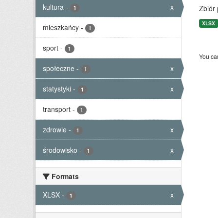
kultura
-
x
Zbiór
1
XLSX
mieszkańcy
-
1
sport
-
1
You can
społeczne
-
x
1
statystyki
-
x
1
transport
-
1
zdrowie
-
x
1
środowisko
-
x
1
Formats
XLSX
-
x
1