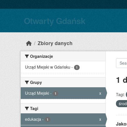
Skip to main content
Otwarty Gdańsk
Zbiory danych
Organizacje
Urząd Miejski w Gdańsku
-
1
1 
Grupy
Urząd Miejski
-
x
1
Tagi:
śro
Tagi
edukacja
-
x
1
Jako