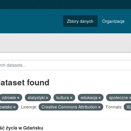
Zbiory danych
Organizacje
dataset found
zdrowie
statystyki
kultura
edukacja
społeczne
dowisko
Licencje:
Creative Commons Attribution
Formats:
X
ść życia w Gdańsku